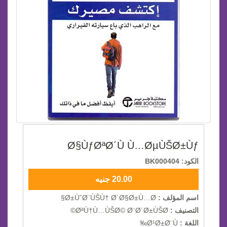
Ø§ÙƒØªØ´Ù Ù…ØµÙŠØ±Ùƒ
الكود: BK000404
20.00 جنيه
اسم المؤلف :
Ø±ÙˆØ¨ÙŠÙ† Ø´Ø§Ø±Ù…Ø§
التصنيف :
ØªÙ†Ù…ÙŠØ© Ø¨Ø´Ø±ÙŠØ©
اللغة :
Ø¹Ø±Ø¨Ù‰