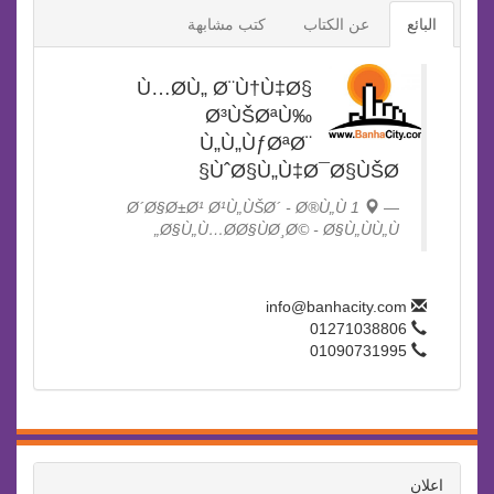
البائع
عن الكتاب
كتب مشابهة
Ù…Ø­Ù„ Ø¨Ù†Ù‡Ø§
Ø³ÙŠØªÙ‰
Ù„Ù„ÙƒØªØ¨
ÙˆØ§Ù„Ù‡Ø¯Ø§ÙŠØ§
1 Ø´Ø§Ø±Ø¹ Ø¹Ù„ÙŠØ´ - Ø®Ù„Ù
Ø§Ù„Ù…Ø­Ø§ÙØ¸Ø© - Ø§Ù„ÙÙ„Ù„
info@banhacity.com
01271038806
01090731995
اعلان