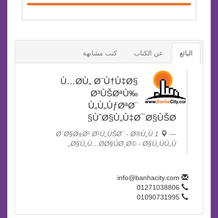
البائع
عن الكتاب
كتب مشابهة
Ù…Ø­Ù„ Ø¨Ù†Ù‡Ø§
Ø³ÙŠØªÙ‰
Ù„Ù„ÙƒØªØ¨
ÙˆØ§Ù„Ù‡Ø¯Ø§ÙŠØ§
1 Ø´Ø§Ø±Ø¹ Ø¹Ù„ÙŠØ´ - Ø®Ù„Ù
Ø§Ù„Ù…Ø­Ø§ÙØ¸Ø© - Ø§Ù„ÙÙ„Ù„
info@banhacity.com
01271038806
01090731995