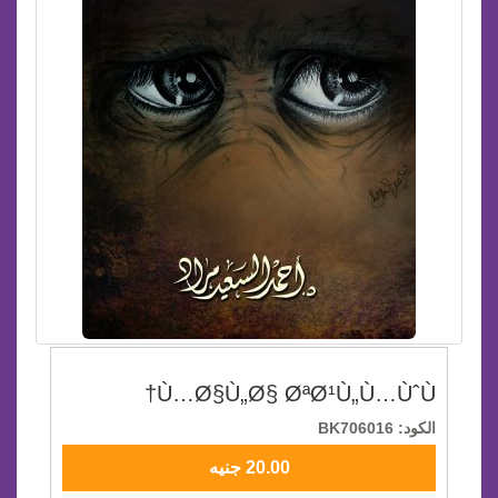
Ù…Ø§Ù„Ø§ ØªØ¹Ù„Ù…ÙˆÙ†
الكود: BK706016
20.00 جنيه