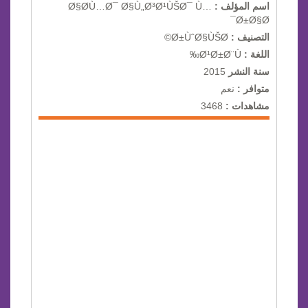
اسم المؤلف :
Ø§Ø­Ù…Ø¯ Ø§Ù„Ø³Ø¹ÙŠØ¯ Ù…
Ø±Ø§Ø¯
التصنيف :
Ø±ÙˆØ§ÙŠØ©
اللغة :
Ø¹Ø±Ø¨Ù‰
سنة النشر
2015
متوافر :
نعم
مشاهدات :
3468