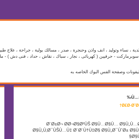
ية ، نساء وتوليد ، انف واذن وحنجرة ، صدر ، مسالك بولية ، جراحة ، علاج طبي
برماركت - حرفيين ( كهربائى ، نجار ، سباك ، نقاش ، حداد ، فنى دش ) - ملاع
ليفونات وصفحة الفس البوك الخاصه به
Ù…
Ø¨Ø±Ø¬ Ø­Ø¬Ø§Ø²ÙŠ Ø§Ù…Ø§Ù… Ø§Ù„Ù…Ø­ÙƒÙ…Ù‡
Ø§Ù„Ù‚Ø¯ÙŠÙ…Ù‡ Ø¨Ø¨Ù†Ù‡Ø§ Ø§Ù„Ø¯ÙˆØ± Ø§Ù„
Ø§Ù