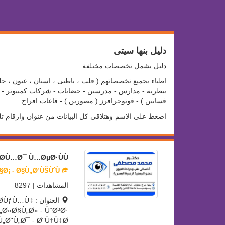
دليل بنها سيتى
دليل يشمل تخصصات مختلفة
اطباء بجميع تخصصاتهم ( قلب ، باطنى ، اسنان ، عيون ، جلد
بيطرية - مدارس - مدرسين - حضانات - شركات كمبيوتر - سو
فساتين ) - فوتوجرافرز ( مصورين ) - قاعات افراح
اضغط على الاسم وهتلاقى كل البيانات من عنوان وارقام ت
Ø­Ù…Ø¯ Ù…ØµØ·ÙÙ‰
Ø£Ø·Ø¨Ø§Ø¡ - Ø§Ù„Ø¹ÙŠÙˆÙ†
المشاهدات | 8297
العنوان : 
Ø«Ø§Ù„Ø« - ÙˆØ³Ø·
„Ø¨Ù„Ø¯ - Ø¨Ù†Ù‡Ø§