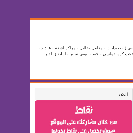
عى ) - صيدليات - معامل تحاليل - مراكز اشعة - عيادات
ب كرة خماسى - جيم - بيوتى سنتر - اتيلية ( تاجير
اعلان