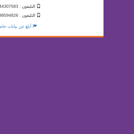
التليفون : 01144307583
التليفون : 01098594826
أبلغ عن بيانات خاط