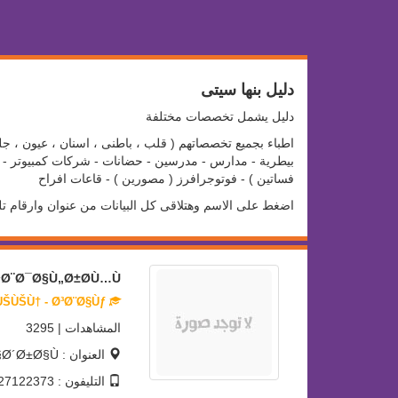
دليل بنها سيتى
دليل يشمل تخصصات مختلفة
اطباء بجميع تخصصاتهم ( قلب ، باطنى ، اسنان ، عيون ، جلد
بيطرية - مدارس - مدرسين - حضانات - شركات كمبيوتر - سو
فساتين ) - فوتوجرافرز ( مصورين ) - قاعات افراح
اضغط على الاسم وهتلاقى كل البيانات من عنوان وارقام ت
Ø¨Ø¯Ø§Ù„Ø±Ø­Ù…Ù†
Ø­Ø±ÙÙŠÙŠÙ† - Ø³Ø¨Ø§Ùƒ
المشاهدات | 3295
العنوان : Ø¨Ù†Ù‡Ø§ Ø§Ù„Ø¬Ø¯ÙŠØ¯Ø© Ø´Ø§Ø±Ø¹ Ø§Ù„Ø§Ø´Ø±Ø§Ù
التليفون : 01227122373