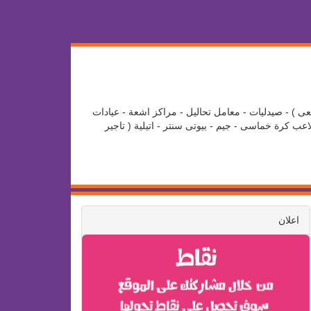
عى ) - صيدليات - معامل تحاليل - مراكز اشعة - عيادات
ب كرة خماسى - جيم - بيوتى سنتر - اتيلية ( تاجير
اعلان