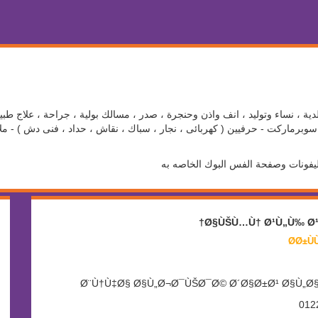
ية ، نساء وتوليد ، انف واذن وحنجرة ، صدر ، مسالك بولية ، جراحة ، علاج طبي
برماركت - حرفيين ( كهربائى ، نجار ، سباك ، نقاش ، حداد ، فنى دش ) - ملاع
ليفونات وصفحة الفس البوك الخاصه به
Ø§ÙŠÙ…Ù† Ø¹Ù„Ù‰ Ø¹