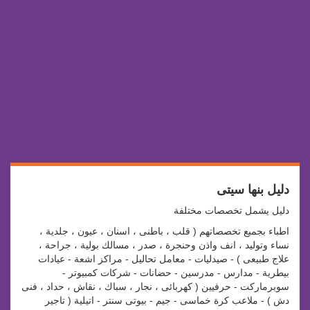
دليل بنها سيتى
دليل يشمل تخصصات مختلفة
اطباء بجميع تخصصاتهم ( قلب ، باطنى ، اسنان ، عيون ، جلدية ،
نساء وتوليد ، انف واذن وحنجرة ، صدر ، مسالك بولية ، جراحة ،
علاج طبيعى ) - صيدليات - معامل تحاليل - مراكز اشعة - عيادات
بيطرية - مدارس - مدرسين - حضانات - شركات كمبيوتر -
سوبرماركت - حرفيين ( كهربائى ، نجار ، سباك ، نقاش ، حداد ، فنى
دش ) - ملاعب كرة خماسى - جيم - بيوتى سنتر - اتيلية ( تاجير