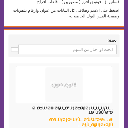
فساتين ) - فوتوجرافرز ( مصورين ) - قاعات افراح
اضغط على الاسم وهتلاقى كل البيانات من عنوان وارقام تليفونات
وصفحة الفس البوك الخاصه به
بحث:
Ø´Ø±ÙƒØ© Ø§Ù„Ø²Ù‡Ø±Ø§Ø¡ Ù„Ù„ÙƒÙ…
Ø¨ÙŠÙˆØªØ±
Ø´Ø±ÙƒØ§Øª ÙƒÙ…Ø¨ÙŠÙˆØªØ± -
Ø§Ù„Ø§Ù‡Ø±Ø§Ù…