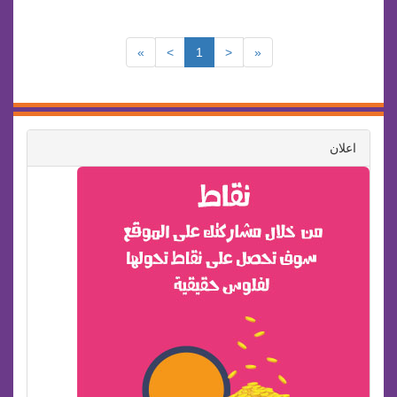
»
>
1
<
«
اعلان