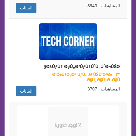
المشاهدات | 3943
البيانات
Ø±ÙƒÙ† Ø§Ù„ØªÙƒÙ†ÙˆÙ„ÙˆØ¬ÙŠØ§
Ø´Ø±ÙƒØ§Øª ÙƒÙ…Ø¨ÙŠÙˆØªØ± -
Ø§Ù„Ø§Ù‡Ø±Ø§Ù…
المشاهدات | 3707
البيانات