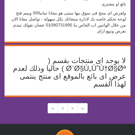
بائع او مشترى
ولعرض اى منتج فى سوق بنها سيتى هو مجانا تماماااااا وبيتم فتح
لوحة تحكم خاصه بك لادارة منتجاتك بكل سهولة - تواصل معانا الان
من خلال الواتس اب الخاص بنا 01090731995 عشان نقولك تبتدى
تعرض وتبيع ازاى
لا يوجد اى منتجات بقسم (
Ø¨Ø§Ù„ÙˆÙ†Ø§Øª ) حاليا وذلك لعدم
عرض اى بائع بالموقع اى منتج ينتمى
لهذا القسم
»
>
<
«